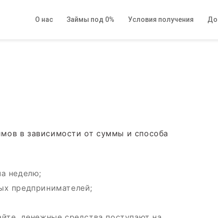
О нас
Займы под 0%
Условия получения
До
мов в зависимости от суммы и способа
на неделю;
ых предпринимателей;
айте, денежные средства поступают на